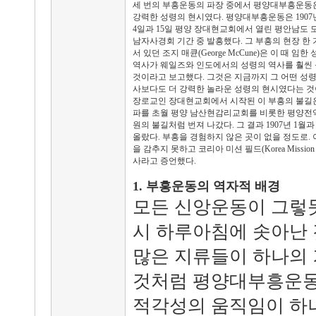
세 번의 부흥운동의 파장 중에서 평양대부흥운동
강력한 성령의 현시였다. 평양대부흥운동은 1907년
4일과 15일 평양 장대현교회에서 열린 평안남도 
남자사경회 기간 중 발흥했다. 그 부흥의 현장 한
서 있던 조지 매큔(George McCune)은 이 때 임한
역사가 웨일즈와 인도에서의 성령의 역사를 훨씬
것이라고 보고했다. 그것은 지금까지 그 어떤 성령
사보다도 더 강력한 놀라운 성령의 현시였다는 것
장로교인 장대현교회에서 시작된 이 부흥의 불길은
파를 초월 평양 남산현감리교회를 비롯한 평양전역
원의 불길처럼 번져 나갔다. 그 결과 1907년 1월
올랐다. 부흥을 경험하지 않은 곳이 없을 정도로.
을 감추지 못하고 코리아 미션 필드(Korea Missi
사라고 증언했다.
1. 부흥운동의 역자적 배경
모든 신앙운동이 그렇
시 하루아침에 솟아난 
많은 지류들이 하나의
것처럼 평양대부흥운동
적각성의 움직임이 하