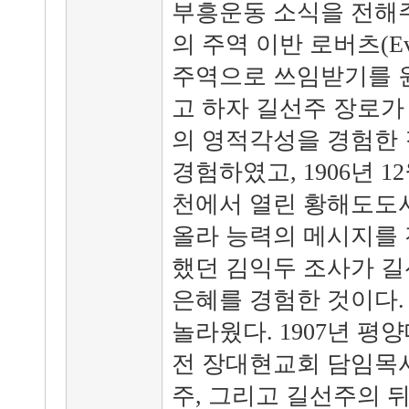
부흥운동 소식을 전해
의 주역 이반 로버츠(Eva
주역으로 쓰임받기를 
고 하자 길선주 장로가
의 영적각성을 경험한 
경험하였고, 1906년 1
천에서 열린 황해도도
올라 능력의 메시지를 
했던 김익두 조사가 길
은혜를 경험한 것이다.
놀라웠다. 1907년 
전 장대현교회 담임목사
주, 그리고 길선주의 