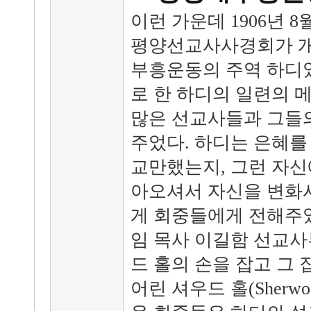
이런 가운데 1906년 8
평양선교사사경회가 개
부흥운동의 주역 하디였
로 한 하디의 일련의 
많은 선교사들과 그들
주었다. 하디는 은혜를
교만했는지, 그런 자신
아오셔서 자신을 변화
게 회중들에게 전해주었
임 목사 이길함 선교사
드 홀의 손을 잡고 그 
어린 셔우드 홀(Sherwo