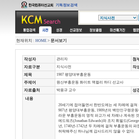
현재위치 :
>
문서보기
HOME
작성자
관리자
첨
자료구분
지식사전
작
제목
1907 평양대부흥운동
주제어
원산부흥운동 화이트 맥컬리 하디 선교사
자료출처
박용규 교수
성
내용
20세기에 접어들면서 한반도에는 세 차례에 걸쳐 놀
907년 평양대부흥운동, 1909년의 백만인구령운동
라운 부흥운동의 영적 파고가 세 차례나 계속된 것
에드워즈(Jonathan Edwards)와 조지 휘필드(Georg
년, 1740년-1742년 두 차례에 걸쳐 부흥운동의
허락해주신 하나님께 감사드리지 않을 수 없다.