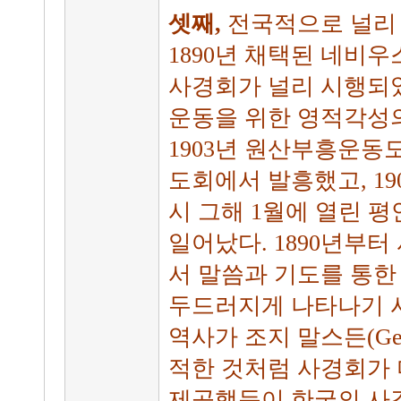
셋째,
전국적으로 널리
1890년 채택된 네비
사경회가 널리 시행되었
운동을 위한 영적각성
1903년 원산부흥운동
도회에서 발흥했고, 1
시 그해 1월에 열린 
일어났다. 1890년부
서 말씀과 기도를 통
두드러지게 나타나기 
역사가 조지 말스든(Georg
적한 것처럼 사경회가
제공했듯이 한국의 사