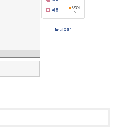
1
88304
바울
5
[배너등록]