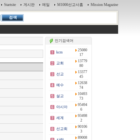
Startsite
게시판
메일
M1000선교사홈
Mission Magazine
인기검색어
25080
kcm
17
13779
교회
80
13377
선교
45
12638
예수
74
10493
설교
73
95494
아시아
6
93498
세계
2
90106
선교회
3
89008
사랑