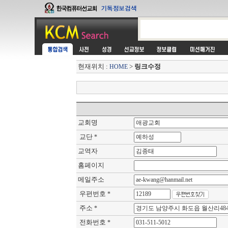
현재위치 :
>
링크수정
HOME
교회명
교단
*
교역자
홈페이지
메일주소
우편번호
*
주소
*
전화번호
*