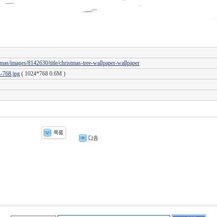
mas/images/8142630/title/christmas-tree-wallpaper-wallpaper
-768.jpg
( 1024*768 0.6M )