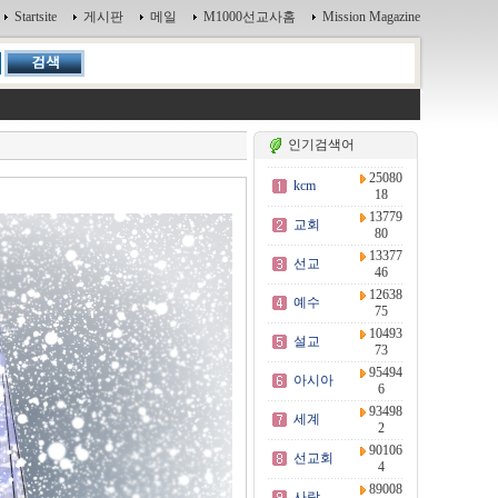
Startsite
게시판
메일
M1000선교사홈
Mission Magazine
인기검색어
25080
kcm
18
13779
교회
80
13377
선교
46
12638
예수
75
10493
설교
73
95494
아시아
6
93498
세계
2
90106
선교회
4
89008
사랑