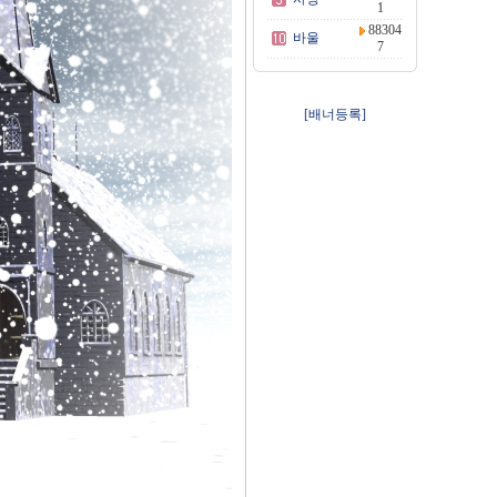
1
88304
바울
7
[배너등록]