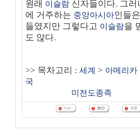
원래
신자들이다. 그러
이슬람
에 거주하는
인들은
중앙
아시아
들였지만 그렇다고
을 
이슬람
도 않다.
>> 목차고리 :
>
세계
아메리카
국
미전도종족