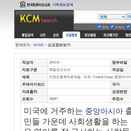
주제
주제어
현재위치 :
>
선교정보보기
HOME
작성자
관리자
첨부파일
자료구분
매일선교소식
작성일
제목
미전도종족프로파일 - 미국 / Central Asians 중앙아시
주제어키워드
국가
자료출처
성경본문
조회수
30697
추천수
미국에 거주하는
출
중앙
아시아
민들 가운데 사회생활을 하는