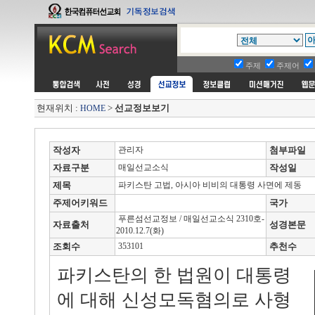
주제
주제어
현재위치 :
>
선교정보보기
HOME
작성자
관리자
첨부파일
자료구분
매일선교소식
작성일
제목
파키스탄 고법, 아시아 비비의 대통령 사면에 제동
주제어키워드
국가
푸른섬선교정보 / 매일선교소식 2310호-
자료출처
성경본문
2010.12.7(화)
조회수
353101
추천수
파키스탄의 한 법원이 대통령
에 대해 신성모독혐의로 사형