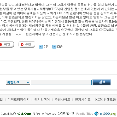
단속을 받고 폐쇄되었다고 말했다. 그는 이 교회가 당국에 등록과 허가를 얻지 않았기 
본부를 두고 있는 중화가정교회동맹(CHCA)와 긴밀한 협조관계에 있는데 이 단체는 지난
회를 이끌어 온 씨에데유에는 자신의 교회가 CHCA와 관련되어 있다는 점을 강력하게 
지만, 이후 협조관계로 발전되지는 않았고, 자금지원을 받은 바도 없다고 말했다. 그는 교
다고 주장했다. 한편 씨에데유에는 베이징에서 활동하고 있는 리둔용 변호사의 도움
. 당시 씨에데유에는 재심청구를 통해 예배를 할 권리와 압수물의 반환, 벌금으로 납부된
소송에 대해서는 일단 공안에 대한 증거제출을 요구했다. 공안이 이 교회와 CHCA와의
의 가능성도 있다고 린민대학의 종교 전문가인 첸 퀴지아는 논평했다.
일
디렉토리페이지
인기검색어
추천사이트
인기사이트
KCM 위젯모음
|
|
|
|
|