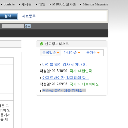
Startsite
게시판
메일
M1000선교사홈
Mission Magazine
자료등록
~
선교정보리스트
국은 그
되어 있
마을에서
배를 계