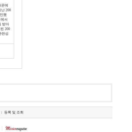
때문에
 200
부인했
회에서
을 받아
 200
 관련성
등록 및 조회
|