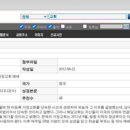
주제
주제어
출처
내용
등록일
첨부파일
작성일
2012-08-22
가정교회 폐쇄
국가
중국
8.22(수)
성경본문
추천수
48
 5월에 한 비등록 가정교회를 단속한 사건과 관련하여 뒤늦게 그 이유를 설명했는데, 당
 위법이어서 단속한 것이라고 말했다. 그러나 해당교회는 자신들이 미국의 단체와 연결
 제기할 것이라고 밝혔다. 문제의 가정교회는 2011년 9월, 랑종 지역의 장공퀴아오 
사용되어 왔다. 이후 매주일 50명 가량이 모여 성경을 읽고 찬송을 부르는 등 약식 예