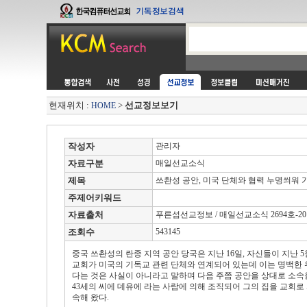
현재위치 :
>
선교정보보기
HOME
작성자
관리자
자료구분
매일선교소식
제목
쓰촨성 공안, 미국 단체와 협력 누명씌워 
주제어키워드
자료출처
푸른섬선교정보 / 매일선교소식 2694호-2012.
조회수
543145
중국 쓰촨성의 란종 지역 공안 당국은 지난 16일, 자신들이 지난
교회가 미국의 기독교 관련 단체와 연계되어 있는데 이는 명백한
다는 것은 사실이 아니라고 말하며 다음 주쯤 공안을 상대로 소속을
43세의 씨에 데유에 라는 사람에 의해 조직되어 그의 집을 교회로 
속해 왔다.