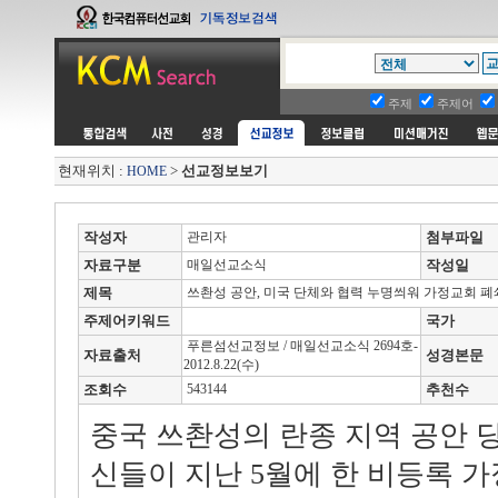
주제
주제어
현재위치 :
>
선교정보보기
HOME
작성자
관리자
첨부파일
자료구분
매일선교소식
작성일
제목
쓰촨성 공안, 미국 단체와 협력 누명씌워 가정교회 폐
주제어키워드
국가
푸른섬선교정보 / 매일선교소식 2694호-
자료출처
성경본문
2012.8.22(수)
조회수
543144
추천수
중국 쓰촨성의 란종 지역 공안 당
신들이 지난 5월에 한 비등록 