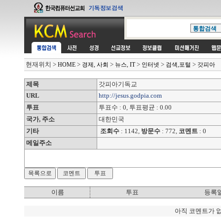
현재위치
>
>
>
>
>
>
HOME
경제, 사회
뉴스, IT
인터넷
검색,포털
갓피아
제목
갓피아기독교
URL
http://jesus.godpia.com
투표
투표수 : 0, 투표평균 : 0.00
국가, 주소
대한민국
기타
조회수
: 1142,
방문수
: 772,
코멘트
: 0
메일주소
이름
투표
등록
아직 코멘트가 