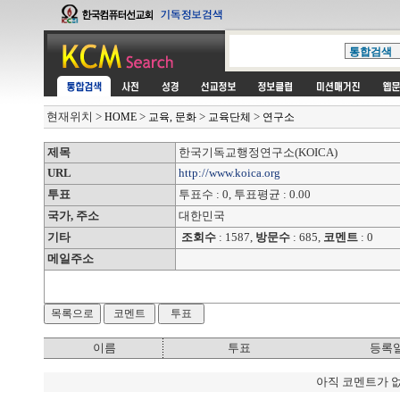
현재위치
>
>
>
>
HOME
교육, 문화
교육단체
연구소
제목
한국기독교행정연구소(KOICA)
URL
http://www.koica.org
투표
투표수 : 0, 투표평균 : 0.00
국가, 주소
대한민국
기타
조회수
: 1587,
방문수
: 685,
코멘트
: 0
메일주소
이름
투표
등록
아직 코멘트가 