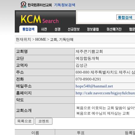
현재위치
>
>
HOME
교회, 기독단체
교회명
제주큰기쁨교회
교단
예장합동개혁
교역자
김성근
주소
690-880 제주특별자치도 제주시 삼도
전화
070-8900-8291
메일주소
hope540@hanmail.net
홈페이지
http://cafe.naver.com/bigjoyfulchur
약도
복음으로 이웃되는 교회 말씀이 살아있
교회소개
복음으로 예수님의 제자삼는 교회
이름
투표
등록