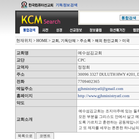
현재위치
>
>
>
>
>
HOME
교회, 기독단체
주소록
해외 한인교회
미국
교회명
예수섬김교회
교단
CPC
교역자
정정희
주소
30096 3327 DULUTH HWY #201, 
전화
7709402365
메일주소
gjhministryatl@gmail.com
홈페이지
http://www.gjhministryatl.com
약도
예수섬김교회는 조지아주에 있는 둘루
모든 부분을 그리스도 안에서 살고 
교회소개
도록 가르치고 훈련하는 공동체입니다
고 또 제자를 세우는 튼튼한 하나님의