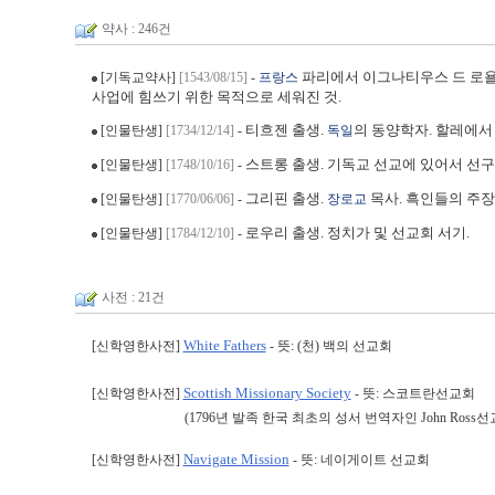
약사 : 246건
파리에서 이그나티우스 드 로욜라(Ig
[기독교약사]
[1543/08/15]
-
프랑스
사업에 힘쓰기 위한 목적으로 세워진 것.
티흐젠 출생.
의 동양학자. 할레에서
[인물탄생]
[1734/12/14]
-
독일
스트롱 출생. 기독교 선교에 있어서 선
[인물탄생]
[1748/10/16]
-
그리핀 출생.
목사. 흑인들의 주
[인물탄생]
[1770/06/06]
-
장로교
로우리 출생. 정치가 및 선교회 서기.
[인물탄생]
[1784/12/10]
-
사전 : 21건
White Fathers
[신학영한사전]
- 뜻: (천) 백의 선교회
Scottish Missionary Society
[신학영한사전]
- 뜻: 스코트란선교회
(1796년 발족 한국 최초의 성서 번역자인 John Ros
Navigate Mission
[신학영한사전]
- 뜻: 네이게이트 선교회