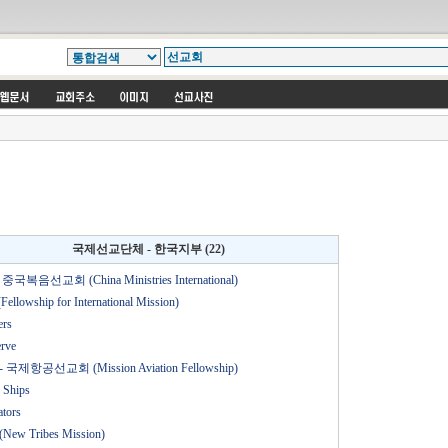
국제선교단체 - 한국지부 (22)
 중국복음선교회 (China Ministries International)
ellowship for International Mission)
ers
erve
 국제항공선교회 (Mission Aviation Fellowship)
 Ships
tors
New Tribes Mission)