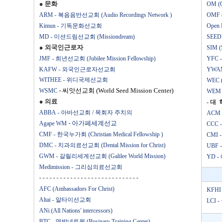
● 문화
OM (
ARM - 복음음반선교회 (Audio Recordings Network )
OMF (
Kimun - 기독문화선교회
Open 
MD - 미션드림선교회 (Missiondream)
SEED
● 외국인근로자
SIM (S
JMF - 희년선교회 (Jubilee Mission Fellowship)
YFC
KAFW - 외국인근로자선교회
YWAM
WITHEE - 위디국제선교회
WEC (W
- 씨앗선교회 (World Seed Mission Center)
WSMC
WEM 
●
의료
- 대 학
ABBA - 아바선교회 / 목회자 주치의
ACM (
- 아가페세계선교
Agape WM
CCC -
CMF - 한국누가회 (Christian Medical Fellowship )
CMI 
DMC - 치과의료선교회 (Dental Mission for Christ)
UBF 
GWM - 갈릴리세계선교회 (Galilee World Mission)
YD - 
Medimission - 그리심의료선교회
- - - - - - - - - - - - - - - - - - - - - - - - - - - - -
AFC (Ambassadors For Christ)
KFH
Altai - 알타이선교회
LCI
ANi (All Nations' intercessors)
BTC - 열방네트웍 (Businary Training Center)