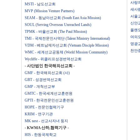
사랑의
MSTI - 남도선교회
새사람
MVP (Mission Venture Partners)
서울교
SEAM - 동남아선교회 (South East Asia Mission)
신안교
SOUL (Serving Overseas Unreached Lands)
올랜도
TPMK - 바울선교회 (The Paul Mission)
여의도
TMI - 국제전문인사역단 (Talent Ministry International)
영광교
VDM - 베트남제자선교회 (Vietnam Disciple Mission)
천안중
WMC - 세계선교공동체 (World Mission Community)
Wycliffe - 위클리프성경번역선교회
- 사단법인 한국해외선교회 -
GMF - 한국해외선교회 (사)
GBT - 성경번역선교회
GMP - 개척선교부
GMTC - 한국세계선교훈련원
GPTI - 한국전문인선교훈련원
HOPE - 전문인협력기구
KRIM - 연구기관
MK nest - 선교사자녀 둥지
- KWMA 산하,협력기구 -
HIS - 한동국제학교