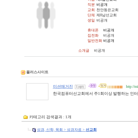
직분
비공개
교회
천안동은교회
단체
제8남선교회
생일
비공개
휴대폰
비공개
집전화
비공개
일반전화
비공개
소개글
비공개
플러스사이트
미션매거진
http://
한국컴퓨터선교회에서 주1회이상 발행하는 인터
카테고리 검색결과 : 1개
성경, 신학, 목회 > 성경자료 >
선교회