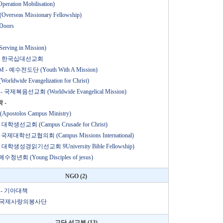
Operation Mobilisation)
Overseas Missionary Fellowship)
Doors
erving in Mission)
 - 한국십대선교회
 - 예수전도단 (Youth With A Mission)
orldwide Evangelization for Christ)
- 국제복음선교회 (Worldwide Evangelical Mission)
 -
Apostolos Campus Ministry)
 대학생선교회 (Campus Crusade for Christ)
- 국제대학선교협의회 (Campus Missions International)
- 대학생성경읽기선교회 9University Bible Fellowship)
예수청년회 (Young Disciples of jesus)
NGO (2)
I - 기아대책
 - 국제사랑의봉사단
교단 선교부 (13)