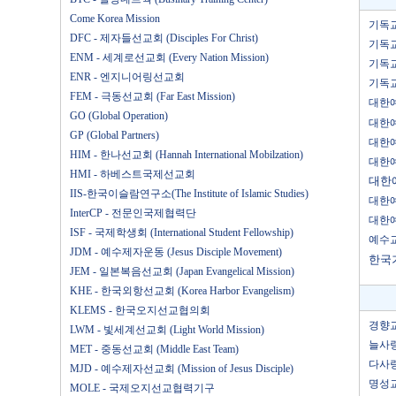
Come Korea Mission
기독교
DFC - 제자들선교회 (Disciples For Christ)
기독
ENM - 세계로선교회 (Every Nation Mission)
기독
ENR - 엔지니어링선교회
기독교
FEM - 극동선교회 (Far East Mission)
대한
GO (Global Operation)
대한
GP (Global Partners)
대한
HIM - 한나선교회 (Hannah International Mobilzation)
대한
HMI - 하베스트국제선교회
대한예
IIS-한국이슬람연구소(The Institute of Islamic Studies)
대한
InterCP - 전문인국제협력단
대한예
ISF - 국제학생회 (International Student Fellowship)
예수교
JDM - 예수제자운동 (Jesus Disciple Movement)
한국
JEM - 일본복음선교회 (Japan Evangelical Mission)
KHE - 한국외항선교회 (Korea Harbor Evangelism)
KLEMS - 한국오지선교협의회
경향교
LWM - 빛세계선교회 (Light World Mission)
늘사랑
MET - 중동선교회 (Middle East Team)
다사랑
MJD - 예수제자선교회 (Mission of Jesus Disciple)
명성교
MOLE - 국제오지선교협력기구