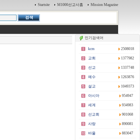
Startsite
M1000선교사홈
Mission Magazine
인기검색어
kcm
2508018
교회
1377982
선교
1337748
예수
1263876
설교
1049373
아시아
954947
세계
934983
선교회
901068
사랑
890081
바울
883047