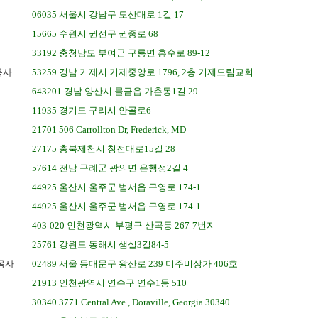
06035 서울시 강남구 도산대로 1길 17
15665 수원시 권선구 권중로 68
33192 충청남도 부여군 구룡면 흥수로 89-12
목사
53259 경남 거제시 거제중앙로 1796, 2층 거제드림교회
643201 경남 양산시 물금읍 가촌동1길 29
11935 경기도 구리시 안골로6
21701 506 Carrollton Dr, Frederick, MD
27175 충북제천시 청전대로15길 28
57614 전남 구례군 광의면 은행정2길 4
44925 울산시 울주군 범서읍 구영로 174-1
44925 울산시 울주군 범서읍 구영로 174-1
403-020 인천광역시 부평구 산곡동 267-7번지
25761 강원도 동해시 샘실3길84-5
목사
02489 서울 동대문구 왕산로 239 미주비상가 406호
21913 인천광역시 연수구 연수1동 510
30340 3771 Central Ave., Doraville, Georgia 30340