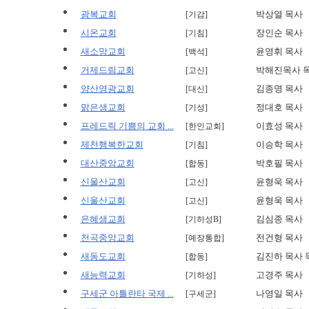
광복교회
박상열 목사
[기감]
시온교회
장인순 목사
[기침]
새소망교회
윤영휘 목사
[백석]
거제드림교회
박해진목사 
[고신]
양산영광교회
김종명 목사
[대신]
맑은샘교회
정대호 목사
[기성]
프레드릭 기쁨의 교회 ...
이효성 목사
[한인교회]
제천행복한교회
이승학 목사
[기침]
대산중앙교회
박호필 목사
[합동]
신울산교회
윤형욱 목사
[고신]
신울산교회
윤형욱 목사
[고신]
은혜샘교회
김심종 목사
[기하성B]
천곡중앙교회
전건형 목사
[예장통합]
새동도교회
김진하 목사 
[합동]
새능력교회
고경주 목사
[기하성]
구세군 아틀란타 국제 ...
나영일 목사
[구세군]