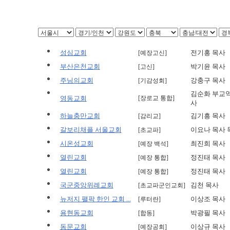
성심교회
전기홍 목사
[예장고신]
부산은천교회
박기윤 목사
[고신]
주님의교회
강충구 목사
[기감성회]
김순화 부교역
영동교회
[장로교 통합]
사
하늘충만교회
김기흥 목사
[감리교]
갈보리채플 서울교회
이요나 목사 
[초교파]
시온성교회
최진희 목사
[예장 백석]
열린교회
정진태 목사
[예장 통합]
열린교회
정진태 목사
[예장 통합]
국군중앙위례교회
김천 목사
[초교파군인교회]
뉴저지 팰팍 한인 교회 ...
이상조 목사
[루터란]
용현동교회
박광필 목사
[합동]
동문교회
이상규 목사
[예장공회]