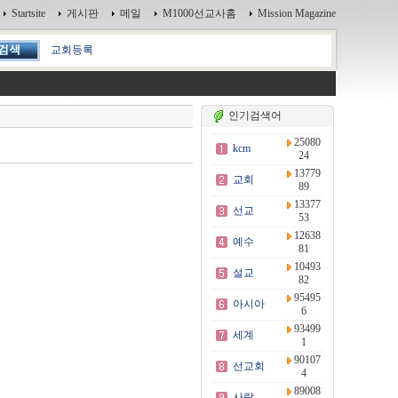
Startsite
게시판
메일
M1000선교사홈
Mission Magazine
교회등록
인기검색어
25080
kcm
24
13779
교회
89
13377
선교
53
12638
예수
81
10493
설교
82
95495
아시아
6
93499
세계
1
90107
선교회
4
89008
사랑