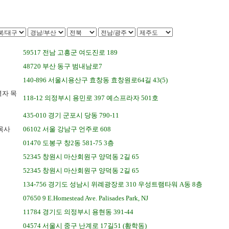
59517 전남 고흥군 여도진로 189
48720 부산 동구 범내남로7
140-896 서울시용산구 효창동 효창원로64길 43(5)
자 목
118-12 의정부시 용민로 397 예스프라자 501호
435-010 경기 군포시 당동 790-11
목사
06102 서울 강남구 언주로 608
01470 도봉구 창2동 581-75 3층
52345 창원시 마산회원구 양덕동 2길 65
52345 창원시 마산회원구 양덕동 2길 65
134-756 경기도 성남시 위례광장로 310 우성트램타워 A동 8층
07650 9 E.Homestead Ave. Palisades Park, NJ
11784 경기도 의정부시 용현동 391-44
04574 서울시 중구 난계로 17길51 (황학동)