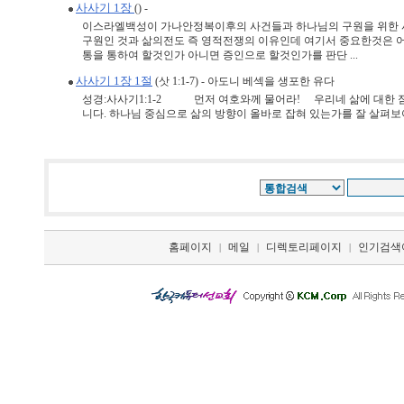
사사기 1장
() -
이스라엘백성이 가나안정복이후의 사건들과 하나님의 구원을 위한 
구원인 것과 삶의전도 즉 영적전쟁의 이유인데 여기서 중요한것은 
통을 통하여 할것인가 아니면 증인으로 할것인가를 판단 ...
사사기 1장 1절
(삿 1:1-7) - 아도니 베섹을 생포한 유다
성경:사사기1:1-2 먼저 여호와께 물어라! 우리네 삶에 대한 
니다. 하나님 중심으로 삶의 방향이 올바로 잡혀 있는가를 잘 살펴보아야
홈페이지
메일
디렉토리페이지
인기검색
|
|
|