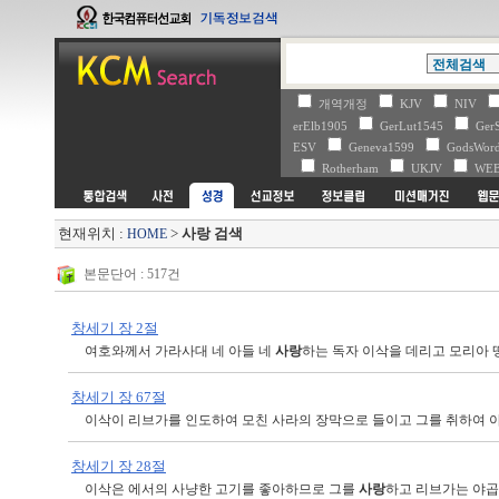
개역개정
KJV
NIV
erElb1905
GerLut1545
Ger
ESV
Geneva1599
GodsWo
Rotherham
UKJV
WE
현재위치 :
>
사랑 검색
HOME
본문단어 : 517건
창세기 장 2절
여호와께서 가라사대 네 아들 네
사랑
하는 독자 이삭을 데리고 모리아 
창세기 장 67절
이삭이 리브가를 인도하여 모친 사라의 장막으로 들이고 그를 취하여 
창세기 장 28절
이삭은 에서의 사냥한 고기를 좋아하므로 그를
사랑
하고 리브가는 야