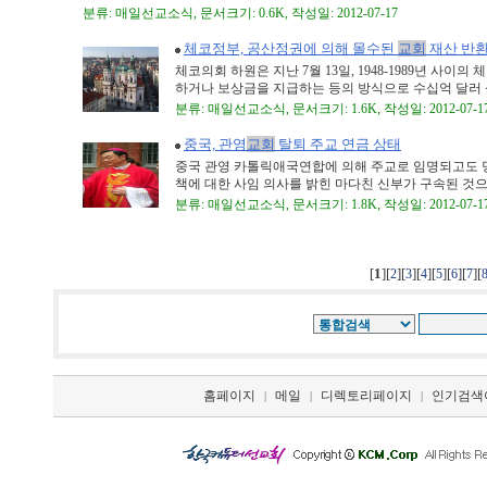
분류: 매일선교소식, 문서크기: 0.6K, 작성일: 2012-07-17
체코정부, 공산정권에 의해 몰수된
교회
재산 반환
체코의회 하원은 지난 7월 13일, 1948-1989년 사
하거나 보상금을 지급하는 등의 방식으로 수십억 달러 상
분류: 매일선교소식, 문서크기: 1.6K, 작성일: 2012-07-1
중국, 관영
교회
탈퇴 주교 연금 상태
중국 관영 카톨릭애국연합에 의해 주교로 임명되고도 
책에 대한 사임 의사를 밝힌 마다친 신부가 구속된 것으로 
분류: 매일선교소식, 문서크기: 1.8K, 작성일: 2012-07-1
[
1
][
][
][
][
][
][
][
2
3
4
5
6
7
홈페이지
메일
디렉토리페이지
인기검색
|
|
|