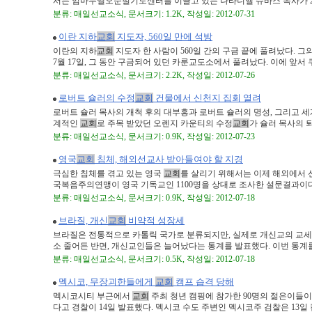
서는 임마누엘오순절기도센터를 이끌고 있는 나타니엘 슈바스 목사가 20명
분류: 매일선교소식, 문서크기: 1.2K, 작성일: 2012-07-31
이란 지하
교회
지도자, 560일 만에 석방
이란의 지하
교회
지도자 한 사람이 560일 간의 구금 끝에 풀려났다. 그
7월 17일, 그 동안 구금되어 있던 카룬교도소에서 풀려났다. 이에 앞서 쿠제
분류: 매일선교소식, 문서크기: 2.2K, 작성일: 2012-07-26
로버트 슐러의 수정
교회
건물에서 신천지 집회 열려
로버트 슐러 목사의 개척 후의 대부흥과 로버트 슐러의 명성, 그리고 
계적인
교회
로 주목 받았던 오렌지 카운티의 수정
교회
가 슐러 목사의 퇴임
분류: 매일선교소식, 문서크기: 0.9K, 작성일: 2012-07-23
영국
교회
침체, 해외선교사 받아들여야 할 지경
극심한 침체를 겪고 있는 영국
교회
를 살리기 위해서는 이제 해외에서 
국복음주의연맹이 영국 기독교인 1100명을 상대로 조사한 설문결과이다. 이
분류: 매일선교소식, 문서크기: 0.9K, 작성일: 2012-07-18
브라질, 개신
교회
비약적 성장세
브라질은 전통적으로 카톨릭 국가로 분류되지만, 실제로 개신교의 교세도
소 줄어든 반면, 개신교인들은 늘어났다는 통계를 발표했다. 이번 통계를 보
분류: 매일선교소식, 문서크기: 0.5K, 작성일: 2012-07-18
멕시코, 무장괴한들에게
교회
캠프 습격 당해
멕시코시티 부근에서
교회
주최 청년 캠핑에 참가한 90명의 젊은이들이
다고 경찰이 14일 발표했다. 멕시코 수도 주변인 멕시코주 검찰은 13일 캠