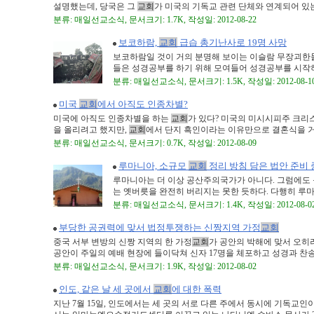
설명했는데, 당국은 그
교회
가 미국의 기독교 관련 단체와 연계되어 있는데
분류: 매일선교소식, 문서크기: 1.7K, 작성일: 2012-08-22
보코하람,
교회
급습 총기난사로 19명 사망
보코하람일 것이 거의 분명해 보이는 이슬람 무장괴한
들은 성경공부를 하기 위해 모여들어 성경공부를 시작하기 
분류: 매일선교소식, 문서크기: 1.5K, 작성일: 2012-08-1
미국
교회
에서 아직도 인종차별?
미국에 아직도 인종차별을 하는
교회
가 있다? 미국의 미시시피주 크리
을 올리려고 했지만,
교회
에서 단지 흑인이라는 이유만으로 결혼식을 거부 
분류: 매일선교소식, 문서크기: 0.7K, 작성일: 2012-08-09
루마니아, 소규모
교회
정리 방침 담은 법안 준비 
루마니아는 더 이상 공산주의국가가 아니다. 그럼에도
는 옛버릇을 완전히 버리지는 못한 듯하다. 다행히 루마니
분류: 매일선교소식, 문서크기: 1.4K, 작성일: 2012-08-0
부당한 공권력에 맞서 법정투쟁하는 신짱지역 가정
교회
중국 서부 변방의 신짱 지역의 한 가정
교회
가 공안의 박해에 맞서 오히
공안이 주일의 예배 현장에 들이닥쳐 신자 17명을 체포하고 성경과 찬송가
분류: 매일선교소식, 문서크기: 1.9K, 작성일: 2012-08-02
인도, 같은 날 세 곳에서
교회
에 대한 폭력
지난 7월 15일, 인도에서는 세 곳의 서로 다른 주에서 동시에 기독교