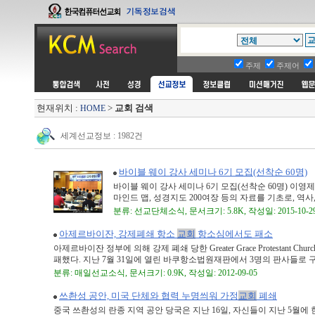
주제
주제어
현재위치 :
>
교회 검색
HOME
세계선교정보 : 1982건
바이블 웨이 강사 세미나 6기 모집(선착순 60명)
바이블 웨이 강사 세미나 6기 모집(선착순 60명) 이영제
마인드 맵, 성경지도 200여장 등의 자료를 기초로, 역사, 
분류: 선교단체소식, 문서크기: 5.8K, 작성일: 2015-10-2
아제르바이잔, 강제폐쇄 항소
교회
항소심에서도 패소
아제르바이잔 정부에 의해 강제 폐쇄 당한 Greater Grace Protestan
패했다. 지난 7월 31일에 열린 바쿠항소법원재판에서 3명의 판사들로 구성
분류: 매일선교소식, 문서크기: 0.9K, 작성일: 2012-09-05
쓰촨성 공안, 미국 단체와 협력 누명씌워 가정
교회
폐쇄
중국 쓰촨성의 란종 지역 공안 당국은 지난 16일, 자신들이 지난 5월에 