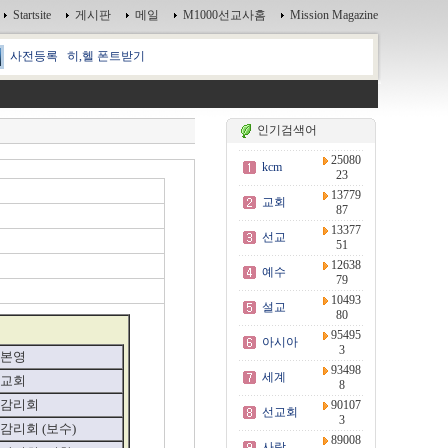
Startsite
게시판
메일
M1000선교사홈
Mission Magazine
사전등록
히,헬 폰트받기
인기검색어
25080
kcm
23
13779
교회
87
13377
선교
51
12638
예수
79
10493
설교
80
95495
아시아
3
본영
93498
세계
교회
8
감리회
90107
선교회
3
감리회 (보수)
89008
사랑