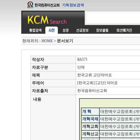
현재위치 :
>
문서보기
HOME
작성자
lkh571
자료구분
단체
제목
한국교회 교단약어표
주제어
[한국교회] [교단] 약어표
자료출처
한국컴퓨터선교회
내용
개 혁
대한예수교장로회 (개
개혁국제
대한예수교장로회 (개
개혁교회
대한예수교장로회 (개
개혁선교
대한예수교장로회 (개