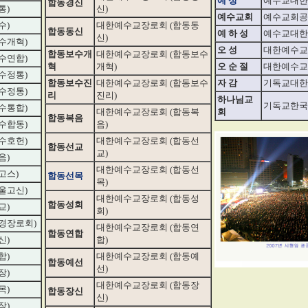
예 성
예수교대한
합동경신
통)
신)
예수교회
예수교회공
수)
대한예수교장로회 (합동동
합동동신
예 하 성
예수교대한
신)
수개혁)
오 성
대한예수교
합동보수개
대한예수교장로회 (합동보수
수연합)
혁
개혁)
오 순 절
대한예수교
수정통)
합동보수진
대한예수교장로회 (합동보수
자 감
기독교대한
수정통)
리
진리)
하나님교
기독교한국
수통합)
대한예수교장로회 (합동복
회
합동복음
수합동)
음)
수호헌)
대한예수교장로회 (합동선
합동선교
교)
음)
대한예수교장로회 (합동선
고스)
합동선목
목)
울고신)
대한예수교장로회 (합동성
합동성회
교)
회)
경장로회)
대한예수교장로회 (합동연
합동연합
신)
합)
합)
대한예수교장로회 (합동예
합동예선
선)
장)
대한예수교장로회 (합동장
목)
합동장신
신)
장)