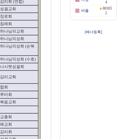
감리회 (연합)
4
88305
성결교회
바울
2
장로회
침례회
하나님의교회
[배너등록]
하나님의성회
하나님의성회 (순복
하나님의성회 (수호)
나사렛성결회
감리교회
합회
루터회
복음교회
교총회
례교회
감리회