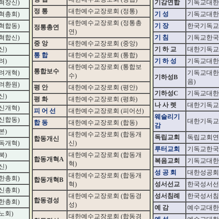
혁장신)
기감연합
기독교대한
정 통
대한예수교장로회 (정통)
혁총회)
기 성
기독교대한
대한예수교장로회 (정통총
혁합동)
기 장
한국기독교
정통총연
연)
혁합신)
기 침
기독교한국
중 앙
대한예수교장로회 (중앙)
신)
기 하 교
대한기독교
통 합
대한예수교장로회 (통합)
려)
기 하 성
기독교대한
대한예수교장로회 (통합보
통합보수
려개혁)
기독교대한
수)
기하성B
음)
려환원)
평 안
대한예수교장로회 (평안)
기하성C
기독교대한
신)
평 화
대한예수교장로회 (평화)
나 사 렛
대한기독교
신개혁)
피 어 선
대한예수교장로회 (피어선)
웨슬리기
신합동)
대한기독교
합 동
대한예수교장로회 (합동)
감
본)
대한예수교장로회 (합동개
독립교회
독립교회연
합동개신
독개혁)
신)
루터교회
기독교한국
북)
대한예수교장로회 (합동개
합동개혁A
복음교회
기독교대한
혁)
신)
성 공 회
대한성공회
대한예수교장로회 (합동개
한총회)
합동개혁B
혁)
성서선교
한국성서선
신총회)
대한예수교장로회 (합동경
성서침례
한국성서침
합동경성
한총회)
성)
예 감
예수교대한
노회)
대한예수교장로회 (합동경